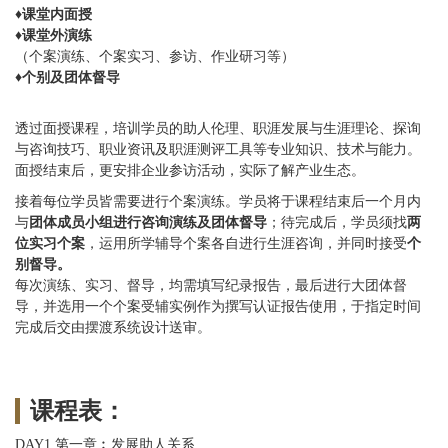
♦
课堂内面授
♦
课堂外演练
（个案演练、个案实习、参访、作业研习等）
♦
个别及团体督导
透过面授课程，培训学员的助人伦理、职涯发展与生涯理论、探询
与咨询技巧、职业资讯及职涯测评工具等专业知识、技术与能力。
面授结束后，更安排企业参访活动，实际了解产业生态。
接着每位学员皆需要进行个案演练。学员将于课程结束后一个月内
团体成员小组进行咨询演练及团体督导
两
与
；待完成后，学员须找
位实习个案
个
，运用所学辅导个案各自进行生涯咨询，并同时接受
别督导。
每次演练、实习、督导，均需填写纪录报告，最后进行大团体督
导，并选用一个个案受辅实例作为撰写认证报告使用，于指定时间
完成后交由摆渡系统设计送审。
课程表：
DAY1
第一章︰发展助人关系