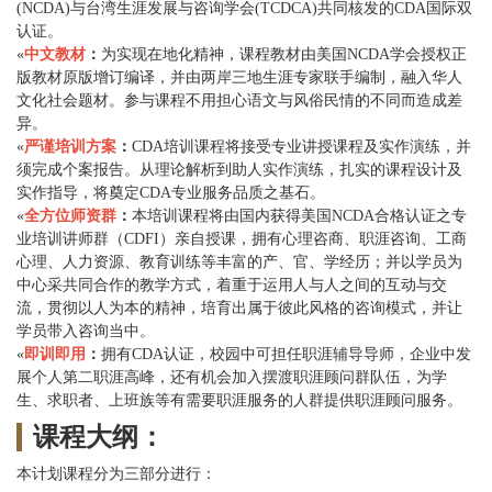
(NCDA)与台湾生涯发展与咨询学会(TCDCA)共同核发的CDA国际双
认证。
«
中文教材
：
为实现在地化精神，课程教材由美国NCDA学会授权正
版教材原版增订编译，并由两岸三地生涯专家联手编制，融入华人
文化社会题材。参与课程不用担心语文与风俗民情的不同而造成差
异。
«
严谨培训方案
：
CDA
培训课程将接受专业讲授课程及实作演练，并
须完成个案报告。从理论解析到助人实作演练，扎实的课程设计及
实作指导，将奠定CDA专业服务品质之基石。
«
全方位师资群
：
本培训课程将由国内获得美国NCDA合格认证之专
业培训讲师群（CDFI）亲自授课，拥有心理咨商、职涯咨询、工商
心理、人力资源、教育训练等丰富的产、官、学经历；并以学员为
中心采共同合作的教学方式，着重于运用人与人之间的互动与交
流，贯彻以人为本的精神，培育出属于彼此风格的咨询模式，并让
学员带入咨询当中。
«
即训即用
：
拥有CDA认证，校园中可担任职涯辅导导师，企业中发
展个人第二职涯高峰，还有机会加入摆渡职涯顾问群队伍，为学
生、求职者、上班族等有需要职涯服务的人群提供职涯顾问服务。
课程大纲：
本计划课程分为三部分进行：