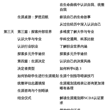
在生命曲线中认识自我、统整
自我
生涯桌游：梦想启航
叙说自己的生命故事
从过往经历中深入认识自己
第三天
第三篇：探索外部世界
多维度了解大学与专业
认识大学与专业
学科交通网、科系比较
认识行业职业
了解职业世界内涵
探索多元升学途径
探索多元升学途径
第四篇：生涯决定
认识自己的决策风格
决定者类型
如何科学6选 3
如何协助学生进行生涯规划
生涯个别指导晤谈技巧
统整评估志愿填报
生涯规划流程表让咨询更加清
晰有条理
生涯咨询与个别晤谈
结业仪式
解读生涯规划师NCDA认证要
求