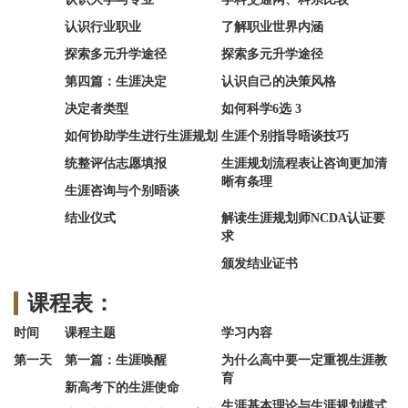
认识行业职业
了解职业世界内涵
探索多元升学途径
探索多元升学途径
第四篇：生涯决定
认识自己的决策风格
决定者类型
如何科学6选 3
如何协助学生进行生涯规划
生涯个别指导晤谈技巧
统整评估志愿填报
生涯规划流程表让咨询更加清
晰有条理
生涯咨询与个别晤谈
结业仪式
解读生涯规划师NCDA认证要
求
颁发结业证书
课程表：
时间
课程主题
学习内容
第一天
第一篇：生涯唤醒
为什么高中要一定重视生涯教
育
新高考下的生涯使命
生涯基本理论与生涯规划模式