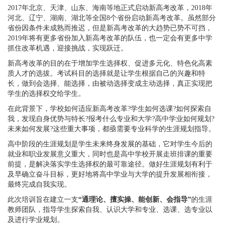
2017年北京、天津、山东、海南等地正式启动新高考改革，2018年
河北、辽宁、湖南、湖北等全国8个省份启动新高考改革。虽然部分
省份因条件未成熟而推迟，但是新高考改革的大趋势已势不可挡，
2019年将有更多省份加入新高考改革的队伍，也一定会有更多中学
抓住改革机遇，迎接挑战，实现跃迁。
新高考改革的目的在于增加学生选择权、促进多元化、特色化高素
质人才的选拔。考试科目的选择就是让学生根据自己的兴趣和特
长，做到会选择、能选择，由被动选择变成主动选择，真正实现把
学生的选择权交给学生。
在此背景下，学校如何适应新高考改革?学生如何选课?如何探索自
我，发现自身优势与特长?报考什么专业和大学?高中学业如何规划?
未来如何发展?这些重大事项，都亟需要专业科学的生涯规划指导。
高中阶段的生涯规划是学生未来终身发展的基础，它对学生今后的
就业和职业发展意义重大，同时也是高中学校开展走班排课的重要
前提，是解决落实学生选择权的最可靠途径。做好生涯规划有利于
及早确立奋斗目标，更好地将高中学业与大学的提升发展相衔接，
最终完成自我实现。
此次培训旨在建立一支
“通理论、擅实操、能创新、会指导”
的生涯
教师团队，指导学生探索自我、认识大学和专业、选课、选专业以
及进行学业规划。