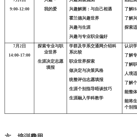
9:00-12:00
我的爱
兴趣解测：与自己相遇
了解Ho
霍兰德兴趣世界
了解
兴趣与生涯
探索
兴趣与专业职业偏好
7月
2
日
探索专业与职
学群及学系交通网介绍科
认识
业世界
系比较
14:00-17:00
了解
生涯决定志愿
职业世界探索
了解
填报
做决定与决策风格
人境
统整评估志愿填报
了解
生涯个别指导晤谈技巧
能整
生涯融入学科教学
能将
个别
六、培训费用