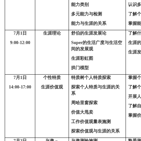
能力类别
认识
多元能力与检测
了解
能力与生涯的关系
掌握
7
月
1
日
生涯理论
舒伯的生涯发展论
了解
9:00-12:00
Super的生活广度与生活空
生涯
间的发展观
生涯
生涯彩虹图
拱门模型
7
月
1
日
个性特质
特质树个人特质探索
掌握
14:00-17:00
生涯价值观
探索个人特质与生涯的关
了解
系
开展
周哈里窗探索
了解
价值大甩卖
掌握
工作价值观量表施测
探索价值观与生涯的关系
7月
2
日
兴趣－
兴趣测验施测
熟悉