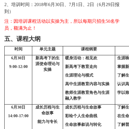
2、培训时间：2018年6月
30
日、
7
月
1日
、
2日
（
6月
29
日报
到）
注：因培训课程活动以实操为主，所以每期只招生
50名学
员，额满为止！
五、课程大纲
时间
单元主题
课程纲要
6月
30
日
新高考下的生
暖身活动：相见欢
生涯
涯使命理论与
9:00-12:00
新高考下教育走向
掌握
实操
生涯理论与模式
了解
高中生涯教育内容与实操
认识
教师生涯教育角色与生涯
学以致
融入教学
6月
30
日
成长历程与生
成长历程与生命故事
了解
命故事
14:00-17:00
彩绘个人生命曲线
在生
能力与专长
生命故事叙说与转化
了解