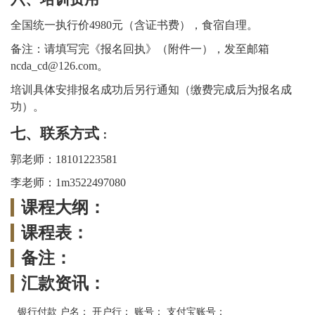
全国统一执行价
4980元（含证书费），食宿自理。
备注：请填写完《报名回执》（附件一），发至邮箱
ncda_cd@126.com
。
培训具体安排报名成功后另行通知（缴费完成后为报名成
功）。
七、联系方式
：
郭老师：
18101223581
李老师：
1
m
3522497080
课程大纲：
课程表：
备注：
汇款资讯：
银行付款 户名： 开户行： 账号： 支付宝账号：