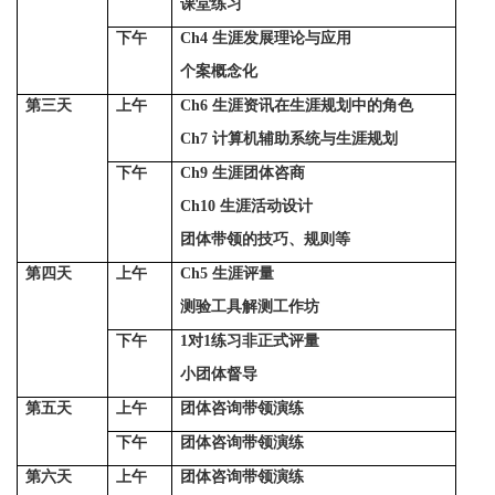
课堂练习
下午
Ch4
生涯发展理论与应用
个案概念化
第三天
上午
Ch6
生涯资讯在生涯规划中的角色
Ch7
计算机辅助系统与生涯规划
下午
Ch9
生涯团体咨商
Ch10
生涯活动设计
团体带领的技巧、规则等
第四天
上午
Ch5
生涯评量
测验工具解测工作坊
下午
1
对
1
练习非正式评量
小团体督导
第五天
上午
团体咨询带领演练
下午
团体咨询带领演练
第六天
上午
团体咨询带领演练