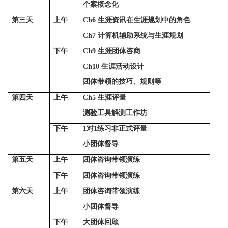
个案概念化
第三天
上午
Ch6
生涯资讯在生涯规划中的角色
Ch7
计算机辅助系统与生涯规划
下午
Ch9
生涯团体咨商
Ch10
生涯活动设计
团体带领的技巧、规则等
第四天
上午
Ch5
生涯评量
测验工具解测工作坊
下午
1
对
1
练习非正式评量
小团体督导
第五天
上午
团体咨询带领演练
下午
团体咨询带领演练
第六天
上午
团体咨询带领演练
小团体督导
下午
大团体回顾