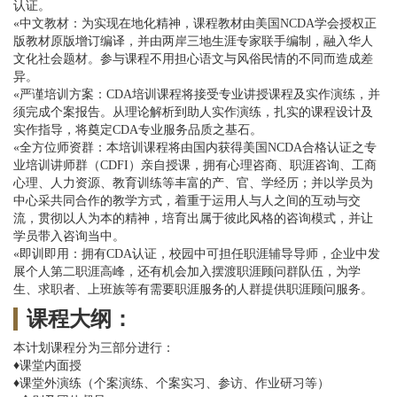
认证。
«中文教材：为实现在地化精神，课程教材由美国NCDA学会授权正
版教材原版增订编译，并由两岸三地生涯专家联手编制，融入华人
文化社会题材。参与课程不用担心语文与风俗民情的不同而造成差
异。
«严谨培训方案：CDA培训课程将接受专业讲授课程及实作演练，并
须完成个案报告。从理论解析到助人实作演练，扎实的课程设计及
实作指导，将奠定CDA专业服务品质之基石。
«全方位师资群：本培训课程将由国内获得美国NCDA合格认证之专
业培训讲师群（CDFI）亲自授课，拥有心理咨商、职涯咨询、工商
心理、人力资源、教育训练等丰富的产、官、学经历；并以学员为
中心采共同合作的教学方式，着重于运用人与人之间的互动与交
流，贯彻以人为本的精神，培育出属于彼此风格的咨询模式，并让
学员带入咨询当中。
«即训即用：拥有CDA认证，校园中可担任职涯辅导导师，企业中发
展个人第二职涯高峰，还有机会加入摆渡职涯顾问群队伍，为学
生、求职者、上班族等有需要职涯服务的人群提供职涯顾问服务。
课程大纲：
本计划课程分为三部分进行：
♦课堂内面授
♦课堂外演练（个案演练、个案实习、参访、作业研习等）