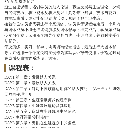
♦个别及团体督导
透过面授课程，培训学员的助人伦理、职涯发展与生涯理论、探询
与咨询技巧、职业资讯及职涯测评工具等专业知识、技术与能力。
面授结束后，更安排企业参访活动，实际了解产业生态。
接着每位学员皆需要进行个案演练。学员将于课程结束后一个月内
与团体成员小组进行咨询演练及团体督导；待完成后，学员须找两
位实习个案，运用所学辅导个案各自进行生涯咨询，并同时接受个
别督导。
每次演练、实习、督导，均需填写纪录报告，最后进行大团体督
导，并选用一个个案受辅实例作为撰写认证报告使用，于指定时间
完成后交由摆渡系统设计送审。
课程表：
DAY1 第一章︰发展助人关系
DAY2 第一章︰发展助人关系
DAY3 第二章︰针对不同族群运用你的助人技巧 、第三章︰生涯发
展师的伦理守则
DAY4 第三章︰生涯发展师的伦理守则
DAY5 第四章︰生涯发展理论及其应用
DAY6 第五章︰衡鉴在生涯规划中的角色
DAY7 生涯评量/测验实作
DAY8 第六章︰资讯在生涯规划中的角色