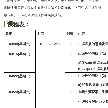
供指导原则；并学习与个案建立关系、学习基本助人的专业伦理、
正确使用量表，帮助个案进行自我和外部探索；学习个人与团体辅
导方案、生涯规划课程执行等实操技能。
课程表：
日期
时间
时数
内容
04/08(
星期一)
19:00 – 22:00
3
生涯发展的意涵及
生涯理论与应用(1)
04/15(
星期一)
3
a) Swain
生涯金三
b) Super
生涯发展
生涯理论与应用(2)
04/22(
星期一)
3
a) 特质因素论（兴
04/29(
星期一)
3
自我生涯探索、生
生涯转换理论4S之