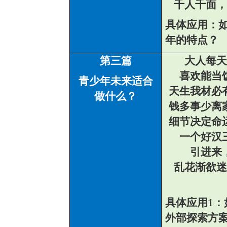
千人千面，
具体应用：
年的特点？
第三篇
大人每天
喜欢能当
青少年未来适合
天生我材必
做什么？
钱多事少离
细节决定命
一个好汉
引进来
乱花渐欲迷
具体应用
1
：
外部探索方