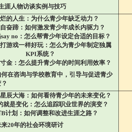
生涯人物访谈实例与技巧
烂的人生：
为什么青少年缺乏动力？
自奋蹄：
如何激发青少年成长内驱力？
远
say no
：
怎么帮青少年设定合适的目标？
打游戏一样好玩：
怎么为青少年制定独属
KPI
系统？
寸金：
怎么提升青少年的时间利用效率？
如何在咨询与学校教育中，引导与促进青少
变？
星辰大海：
如何看待青少年的未来变化？
的就是变化：
怎么追踪职业世界的演变？
有
B
计划：
如何调整和改进生涯之路？
未来
20
年的社会环境研讨