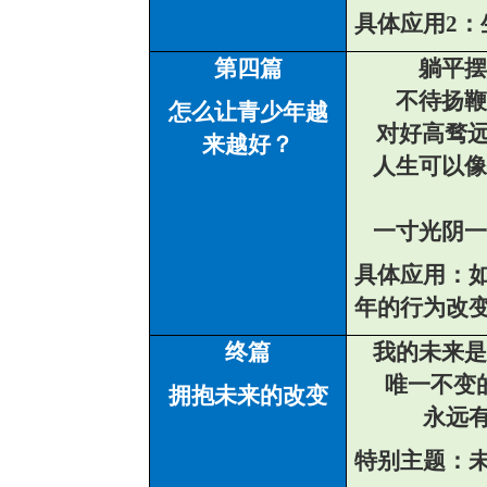
具体应用
2
：
第四篇
躺平
摆
不待扬鞭
怎么让青少年越
对好高骛
来越好？
人生可以像
一寸光阴一
具体应用：
年的行为改
终篇
我的未来是
唯一不变
拥抱未来的改变
永远
特别主题：