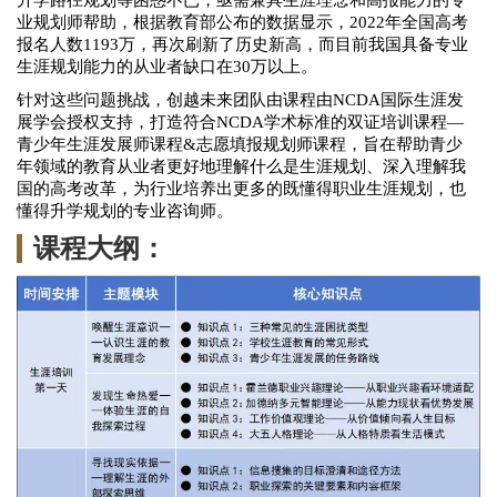
业
规划师帮助，
根据
教育部公布的数据显示，
2022年全国高考
报名人数
1193万，再次刷新了历史新高
，
而目前我国
具备专业
生涯
规划能力的从业者
缺口在
30万以上
。
针对
这些问题挑战，创越未来团队
由
课程由
NCDA国际生涯发
展学会
授权
支持
，打造符合
NCDA学术标准的双证培训课程
—
青少年生涯发展师课程&志愿填报规划师课程，
旨在帮助
青少
年领域的
教育从业者更好地理解
什么是生涯规划、深入理解我
国的
高考改革，为行业培养出更多的既懂得
职业
生涯规划，也
懂得升学规划的专业咨询师
。
课程大纲：