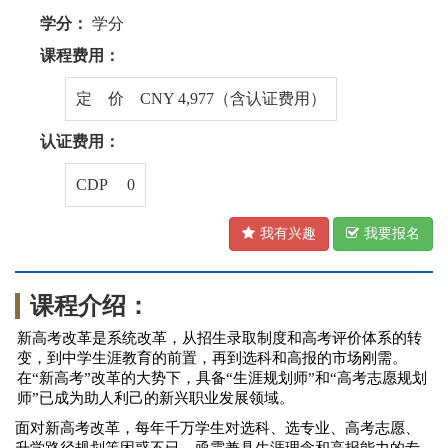
学分：
学分
课程费用：
定 价 CNY 4,977（含认证费用）
认证费用：
CDP 0
我有兴趣
我要报名
课程介绍：
新高考改革是系统改革，从招生录取制度和高考评价体系的转
变，到中学生涯教育的前置，再到选科和高报的市场刚需。
在
“新高考”改革的大势下，
具备
“
生涯规划师
”和“高考志愿规划
师”
已
成为助人利己的新兴职业发展领域。
面对
新高考改革，每年千万学生对选科、
选专业、高考志愿、
升学路径规划等
困惑不已，
亟需兼具生涯理念和高报能力的专