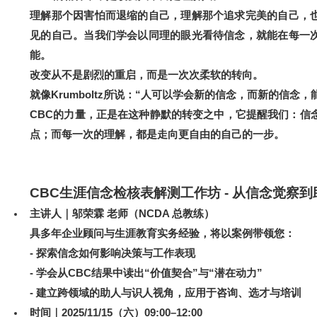
理解那个因害怕而退缩的自己，理解那个追求完美的自己，
见的自己。当我们学会以同理的眼光看待信念，就能在每一
能。
改变从不是剧烈的重启，而是一次次柔软的转向。
就像Krumboltz所说：“人可以学会新的信念，而新的信念
CBC
的力量，正是在这种静默的转变之中，它提醒我们：
信
而每一次的理解，都是走向更自由的自己的一步。
点；
CBC
生涯信念检核表解测工作坊 - 从信念觉察
主讲人｜邬荣霖 老师（NCDA 总教练）
具多年企业顾问与生涯教育实务经验，将以案例带领您：
-
探索信念如何影响决策与工作表现
-
学会从CBC结果中读出“价值契合”与“潜在动力”
-
建立跨领域的助人与识人视角，应用于咨询、选才与培训
时间｜2025/11/15（六）09:00–12:00