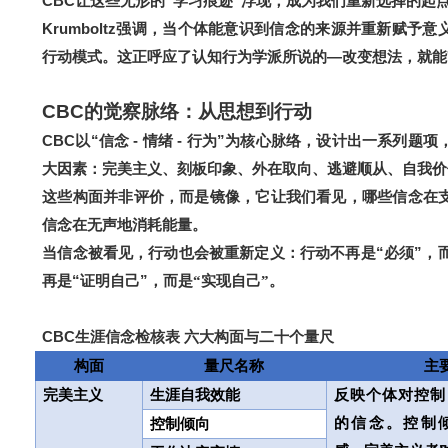
CBC
让这些无形的“学习痕迹”浮现，成为我们重新选择的起
Krumboltz
强调，当个体能意识到信念的来源并重新赋予意
行动模式。这正呼应了认知行为学派所说的—
改变想法，就能
CBC
的觉察脉络：从思想到行动
CBC
以“信念 - 情绪 - 行为”为核心脉络，设计出一系列题
大因素：完美主义、刻板印象、外在取向、逃避顺从、自我价
这些构面并非评价，而是镜像，它让我们看见，哪些信念在
信念在无声地消耗能量。
当信念被看见，行动也会被重新定义：行动不再是“必须”，
再是“证明自己”，而是
。
“实现自己”
CBC
生涯信念检核表
六大构面与二十个量尺
构面
量尺名称
主
完美主义
生涯自我效能
反映个体对控制
的信念。控制
控制倾向