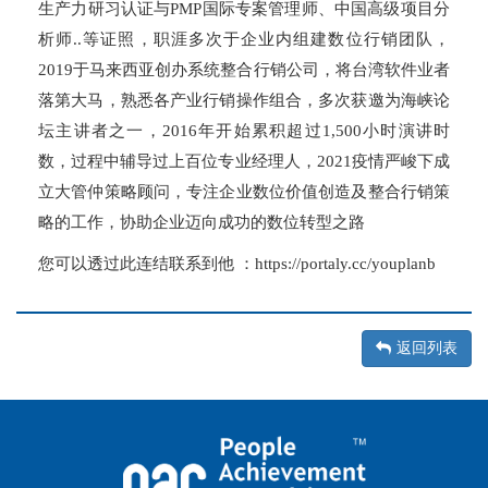
生产力研习认证与
国际专案管理师、中国高级项目分
PMP
析师
等证照，职涯多次于企业内组建数位行销团队，
..
于马来西亚创办系统整合行销公司，将台湾软件业者
2019
落第大马，熟悉各产业行销操作组合，多次获邀为海峡论
坛主讲者之一，
年开始累积超过
小时演讲时
2016
1,500
数，过程中辅导过上百位专业经理人，
疫情严峻下成
2021
立大管仲策略顾问，专注企业数位价值创造及整合行销策
略的工作，协助企业迈向成功的数位转型之路
您可以透过此连结联系到他
：
https://portaly.cc/youplanb
返回列表