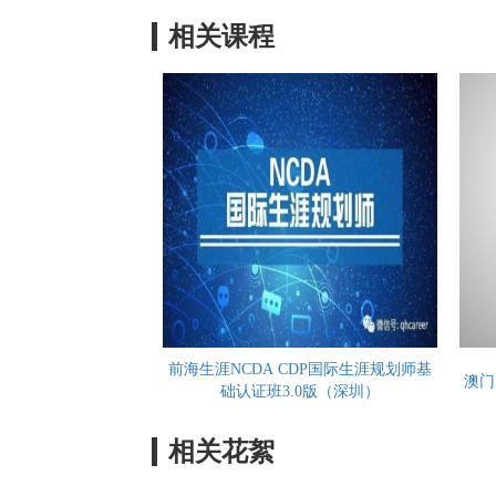
相关课程
前海生涯NCDA CDP国际生涯规划师基
澳门
础认证班3.0版（深圳）
相关花絮