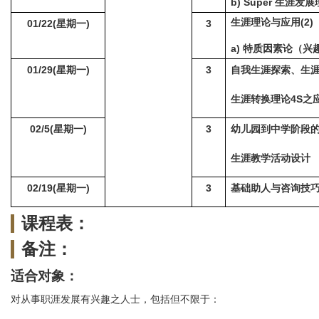
b) Super
生涯发展
生涯理论与应用(2)
01/22(
星期一)
3
a) 特质因素论（兴
01/29(
星期一)
3
自我生涯探索、生
生涯转换理论4S之
02/5(
星期一)
3
幼儿园到中学阶段
生涯教学活动设计
02/19(
星期一)
3
基础助人与咨询技
课程表：
备注：
适合对象：
对从事职涯发展有兴趣之人士，包括但不限于：