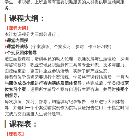
学生、求职者、上班族等有需要职涯服务的人群提供职涯顾问服
务。
课程大纲：
【课程大纲】
本计划课程分为三部分进行：
♦
课堂内面授
♦
课堂外演练
（个案演练、个案实习、参访、作业研习等）
♦
个别及团体督导
透过面授课程，培训学员的助人伦理、职涯发展与生涯理论、探询
与咨询技巧、职业资讯及职涯测评工具等专业知识、技术与能力。
面授结束后，更安排企业参访活动，实际了解产业生态。
接着每位学员皆需要进行个案演练。学员将于课程结束后一个月内
与团体成员小组进行咨询演练及团体督导
；待完成后，学员须找
两
位实习个案
，运用所学辅导个案各自进行生涯咨询，并
同时接受个
别督导。
每次演练、实习、督导，均需填写纪录报告，最后进行大团体督
导，并选用一个个案受辅实例作为撰写认证报告使用，于指定时间
完成后交由摆渡人生设计送审。
课程表：
【课程表】