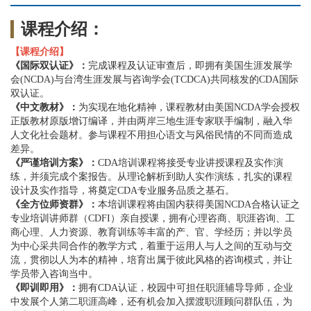
课程介绍：
【课程介绍】
《国际双认证》：
完成课程及认证审查后，即拥有美国生涯发展学
会(NCDA)与台湾生涯发展与咨询学会(TCDCA)共同核发的CDA国际
双认证。
《中文教材》：
为实现在地化精神，课程教材由美国NCDA学会授权
正版教材原版增订编译，并由两岸三地生涯专家联手编制，融入华
人文化社会题材。参与课程不用担心语文与风俗民情的不同而造成
差异。
《严谨培训方案》：
CDA培训课程将接受专业讲授课程及实作演
练，并须完成个案报告。从理论解析到助人实作演练，扎实的课程
设计及实作指导，将奠定CDA专业服务品质之基石。
《全方位师资群》：
本培训课程将由国内获得美国NCDA合格认证之
专业培训讲师群（CDFI）亲自授课，拥有心理咨商、职涯咨询、工
商心理、人力资源、教育训练等丰富的产、官、学经历；并以学员
为中心采共同合作的教学方式，着重于运用人与人之间的互动与交
流，贯彻以人为本的精神，培育出属于彼此风格的咨询模式，并让
学员带入咨询当中。
《即训即用》：
拥有CDA认证，校园中可担任职涯辅导导师，企业
中发展个人第二职涯高峰，还有机会加入摆渡职涯顾问群队伍，为