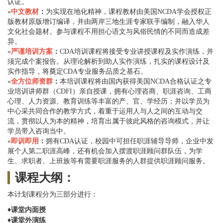
认证。
«
中文教材
：
为实现在地化精神，课程教材由美国NCDA学会授权正
版教材原版增订编译，并由两岸三地生涯专家联手编制，融入华人
文化社会题材。参与课程不用担心语文与风俗民情的不同而造成差
异。
«
严谨培训方案
：
CDA培训课程将接受专业讲授课程及实作演练，并
须完成个案报告。从理论解析到助人实作演练，扎实的课程设计及
实作指导，将奠定CDA专业服务品质之基石。
«
全方位
师资群
：
本培训课程将由国内获得美国NCDA合格认证之专
业培训讲师群（CDFI）亲自授课，拥有心理咨商、职涯咨询、工商
心理、人力资源、教育训练等丰富的产、官、学经历；并以学员为
中心采共同合作的教学方式，着重于运用人与人之间的互动与交
流，贯彻以人为本的精神，培育出属于彼此风格的咨询模式，并让
学员带入咨询当中。
«
即训即用
：
拥有CDA认证，校园中可担任职涯辅导导师，企业中发
展个人第二职涯高峰，还有机会加入摆渡职涯顾问群队伍，为学
生、求职者、上班族等有需要职涯服务的人群提供职涯顾问服务。
课程大纲：
本计划课程分为三部分进行：
♦
课堂内面授
♦
课堂外演练