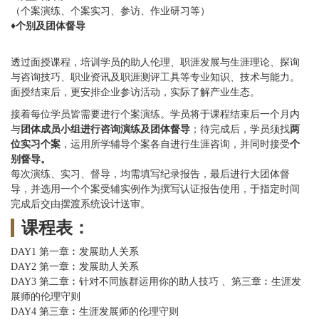
（个案演练、个案实习、参访、作业研习等）
♦
个别及团体督导
透过面授课程，培训学员的助人伦理、职涯发展与生涯理论、探询
与咨询技巧、职业资讯及职涯测评工具等专业知识、技术与能力。
面授结束后，更安排企业参访活动，实际了解产业生态。
接着每位学员皆需要进行个案演练。学员将于课程结束后一个月内
团体成员小组进行咨询演练及团体督导
两
与
；待完成后，学员须找
位实习个案
个
，运用所学辅导个案各自进行生涯咨询，并同时接受
别督导。
每次演练、实习、督导，均需填写纪录报告，最后进行大团体督
导，并选用一个个案受辅实例作为撰写认证报告使用，于指定时间
完成后交由摆渡系统设计送审。
课程表：
DAY1 第一章︰发展助人关系
DAY2 第一章︰发展助人关系
DAY3 第二章︰针对不同族群运用你的助人技巧 、第三章︰生涯发
展师的伦理守则
DAY4 第三章︰生涯发展师的伦理守则