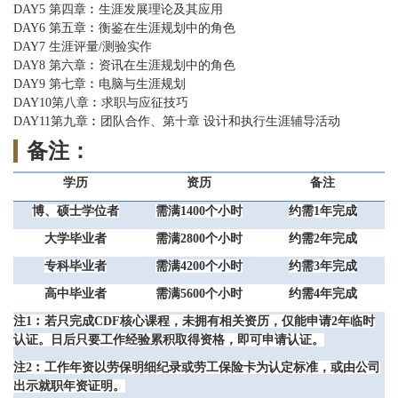
DAY5 第四章︰生涯发展理论及其应用
DAY6 第五章︰衡鉴在生涯规划中的角色
DAY7 生涯评量/测验实作
DAY8 第六章︰资讯在生涯规划中的角色
DAY9 第七章︰电脑与生涯规划
DAY10第八章︰求职与应征技巧
DAY11第
九章︰团队合作、第十章 设计和执行生涯辅导活动
备注：
学历
资历
备注
博、硕士学位者
需满1400个小时
约需1年完成
大学毕业者
需满2800个小时
约需2年完成
专科毕业者
需满4200个小时
约需3年完成
高中毕业者
需满5600个小时
约需4年完成
注1︰若只完成CDF核心课程，未拥有相关资历，仅能申请2年临时
认证。日后只要工作经验累积取得资格，即可申请认证。
注2︰工作年资以劳保明细纪录或劳工保险卡为认定标准，或由公司
出示就职年资证明。