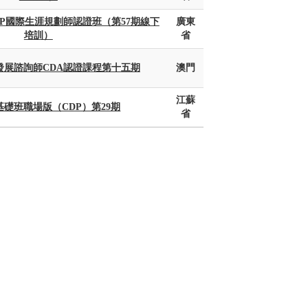
CDP國際生涯規劃師認證班（第57期線下
廣東
培訓）
省
發展諮詢師CDA認證課程第十五期
澳門
江蘇
礎班職場版（CDP）第29期
省