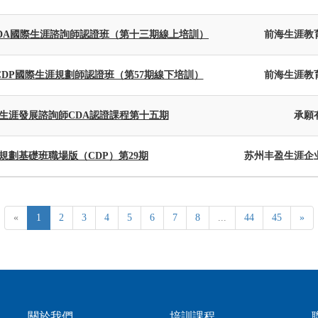
 CDA國際生涯諮詢師認證班（第十三期線上培訓）
前海生涯教
 CDP國際生涯規劃師認證班（第57期線下培訓）
前海生涯教
生涯發展諮詢師CDA認證課程第十五期
承願
規劃基礎班職場版（CDP）第29期
苏州丰盈生涯企
«
1
2
3
4
5
6
7
8
...
44
45
»
關於我們
培訓課程