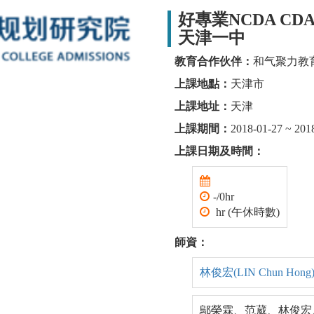
好專業NCDA C
天津一中
教育合作伙伴：
和气聚力教
上課地點：
天津市
上課地址：
天津
上課期間：
2018-01-27 ~ 201
上課日期及時間：
-/0hr
hr (午休時數)
師資：
林俊宏(LIN Chun Hong
鄔榮霖、范葳、林俊宏