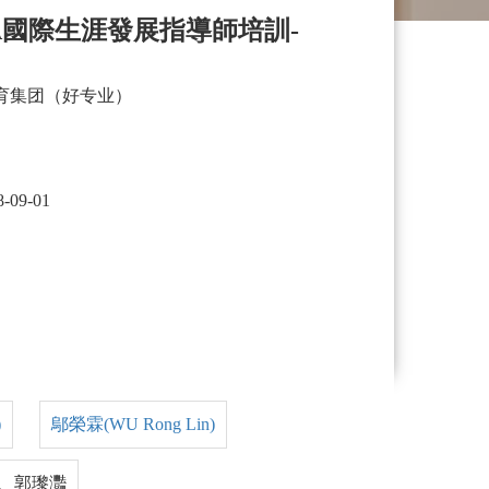
DA國際生涯發展指導師培訓-
育集团（好专业）
8-09-01
)
鄔榮霖(WU Rong Lin)
、郭瓈灩