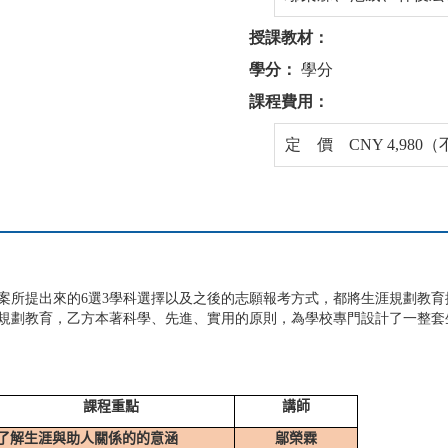
授課教材：
學分：
學分
課程費用：
定 價 CNY 4,98
方案所提出來的6選3學科選擇以及之後的志願報考方式，都將生涯規劃教
規劃教育，乙方本著科學、先進、實用的原則，為學校專門設計了一整套
課程重點
講師
了解生涯與助人關係的的意涵
鄔榮霖