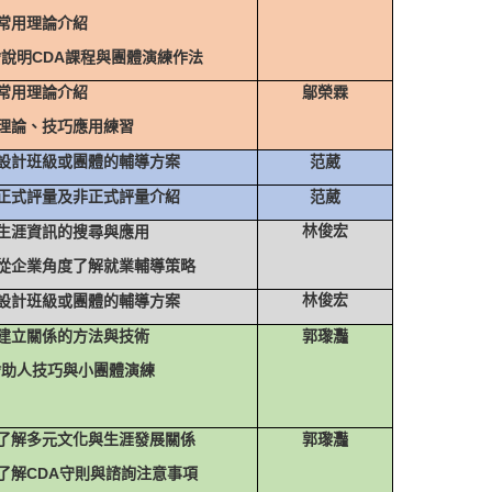
常用理論介紹
*
說明
CDA
課程與團體演練作法
常用理論介紹
鄔榮霖
理論、技巧應用練習
設計班級或團體的輔導方案
范葳
正式評量及非正式評量介紹
范葳
生涯資訊的搜尋與應用
林俊宏
從企業角度了解就業輔導策略
設計班級或團體的輔導方案
林俊宏
建立關係的方法與技術
郭瓈灩
*
助人技巧與小團體演練
了解多元文化與生涯發展關係
郭瓈灩
了解
CDA
守則與諮詢注意事項