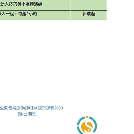
*
助人技巧與小團體演練
3
人一組，每組
2
小時
郭瓈灩
生涯發展諮詢師CDA認證課程0009
期-公開班