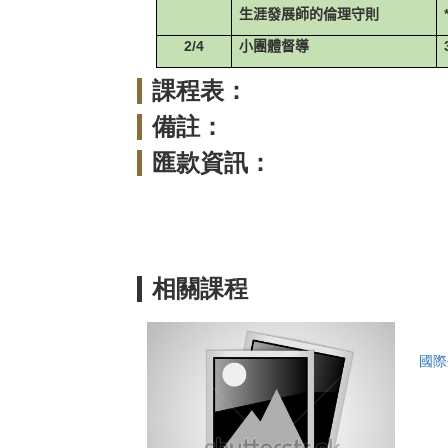
生涯發展師的倫理守則
2/4
小團體督導
課程表：
備註：
匯款資訊：
相關課程
國際