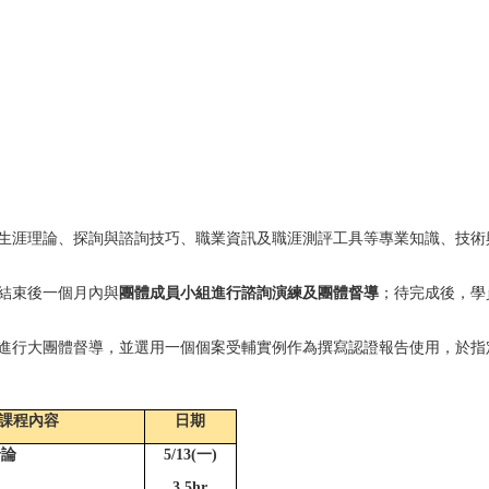
生涯理論、探詢與諮詢技巧、職業資訊及職涯測評工具等專業知識、技術
結束後一個月內與
團體成員小組進行諮詢演練及團體督導
；待完成後，學
進行大團體督導，並選用一個個案受輔實例作為撰寫認證報告使用，於指
課程內容
日期
緒
論
5/13(
一)
3.5hr