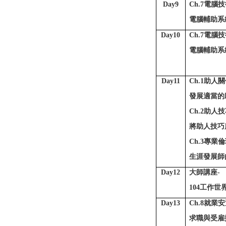
Day9
Ch.7
電腦技術
電腦輔助系
Day10
Ch.7
電腦技術
電腦輔助系
Day11
Ch.1
助人關
發展適當的
Ch.2
助人技
將助人技巧
Ch.3
專業倫
生涯發展師
Day12
大師講座-
104
工作世
Day13
Ch.8
就業安
求職與受雇