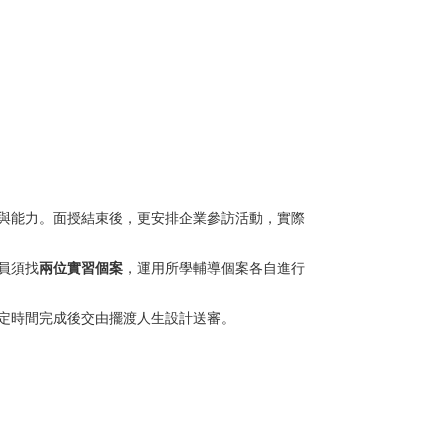
與能力。面授結束後，更安排企業參訪活動，實際
員須找
兩位實習個案
，運用所學輔導個案各自進行
定時間完成後交由擺渡人生設計送審。