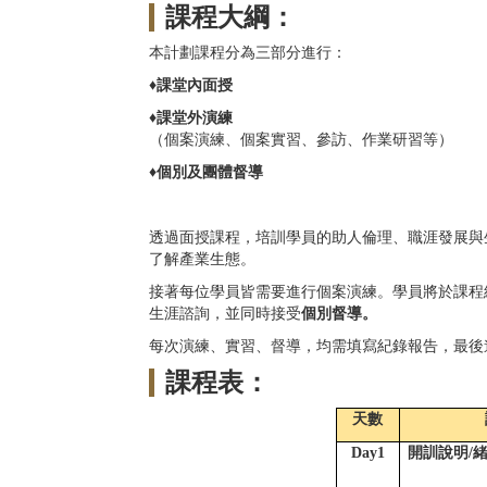
課程大綱：
本計劃課程分為三部分進行：
♦
課堂內面授
♦
課堂外演練
（個案演練、個案實習、參訪、作業研習等）
♦
個別及團體督導
透過面授課程，培訓學員的助人倫理、職涯發展與
了解產業生態。
接著每位學員皆需要進行個案演練。學員將於課程
生涯諮詢，並同時接受
個別督導。
每次演練、實習、督導，均需填寫紀錄報告，最後
課程表：
天數
Day1
開訓說明/