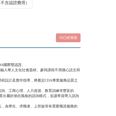
00（不含認證費用）
已經過期
DA國際雙認證。
，融入華人文化社會題材。參與課程不用擔心語文與
課程設計及實作指導，將奠定CDA專業服務品質之
涯諮詢、工商心理、人力資源、教育訓練等豐富的
育出屬於彼此風格的諮詢模式，並讓學員帶入諮詢
伍，為學生、求職者、上班族等有需要職涯服務的