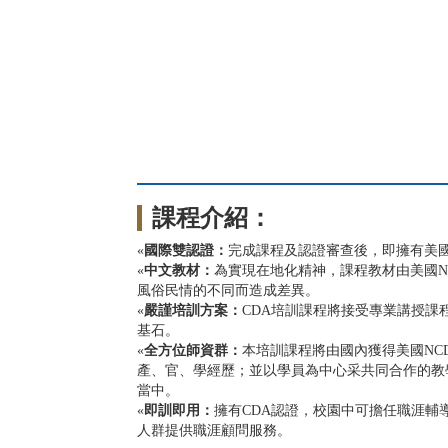
課程介紹：
«
國際雙認證
：
完成課程及認證審查後，即擁有美國生
«
中文教材
：
為實現在地化精神，課程教材由美國N
風俗民情的不同而造成差異。
«
嚴謹培訓方案
：
CDA培訓課程將接受專業講授課
基石。
«
全方位師資群
：
本培訓課程將由國內獲得美國NC
產、官、學經歷；並以學員為中心采共同合作的教
當中。
«
即訓即用
：
擁有CDA認證，校園中可擔任職涯
人群提供職涯顧問服務。