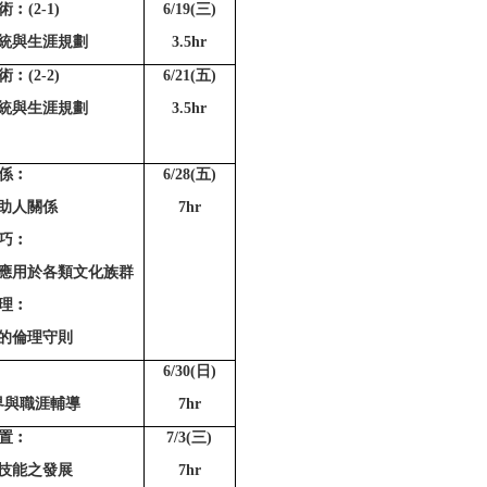
︰(2-1)
6/19(
三)
統與生涯規劃
3.5hr
︰(2-2)
6/21(
五)
統與生涯規劃
3.5hr
係︰
6/28(
五)
助人關係
7hr
巧︰
應用於各類文化族群
理︰
的倫理守則
6/30(
日)
界與職涯輔導
7hr
置︰
7/3(
三)
技能之發展
7hr