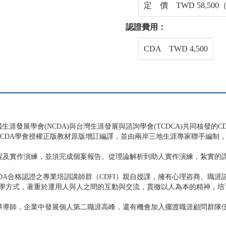
定 價 TWD 58,5
認證費用：
CDA TWD 4,500
涯發展學會(NCDA)與台灣生涯發展與諮詢學會(TCDCA)共同核發的C
CDA學會授權正版教材原版增訂編譯，並由兩岸三地生涯專家聯手編制
程及實作演練，並須完成個案報告。從理論解析到助人實作演練，紮實的
DA合格認證之專業培訓講師群（CDFI）親自授課，擁有心理咨商、職
學方式，著重於運用人與人之間的互動與交流，貫徹以人為本的精神，培
輔導導師，企業中發展個人第二職涯高峰，還有機會加入擺渡職涯顧問群隊