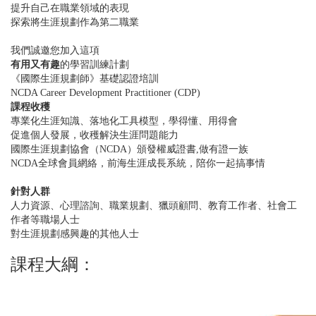
提升自己在職業領域的表現
探索將生涯規劃作為第二職業
我們誠邀您加入這項
有用又有趣
的學習訓練計劃
《國際生涯規劃師》基礎認證培訓
NCDA Career Development Practitioner (CDP)
課程收穫
專業化生涯知識、落地化工具模型，學得懂、用得會
促進個人發展，收穫解決生涯問題能力
國際生涯規劃協會（NCDA）頒發權威證書,做有證一族
NCDA全球會員網絡，前海生涯成長系統，陪你一起搞事情
針對人群
人力資源、心理諮詢、職業規劃、獵頭顧問、教育工作者、社會工
作者等職場人士
對生涯規劃感興趣的其他人士
課程大綱：