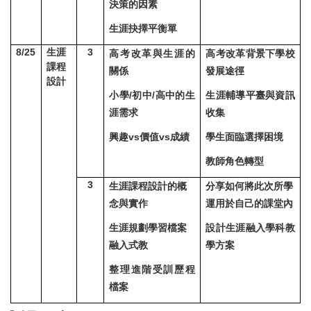
決策的因素
生涯抉擇平衡單
8/25
生涯
3
高考改革與生涯的
高考改革背景下學校
課程
關係
發展途徑
設計
小學/初中/高中的生
生涯輔導平臺與資訊
涯需求
收集
興趣vs價值vs成績
學生面臨選擇困境
教師角色轉型
3
生涯課程設計的概
分享如何將此次所學
念與實作
運用於自己的課堂內
生涯規劃學習檔案
設計生涯融入學科教
融入式教
學方案
整理進階受訓歷程
檔案