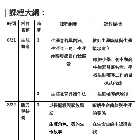
課程大綱：
時間
科目
時
課程綱要
課程目標
名稱
間
8/21
生涯
3
生涯意義與內涵、
教師生涯喚醒與生涯
概念
生涯金三角、生涯
概念建立
喚醒與學員自我探
瞭解小學、初中和高
索
中生涯發展特性、學
校生涯輔導工作的目
標及內涵
3
生涯教育具體作法
生涯輔導經驗談
8/22
能力
3
成長歷程與家族職
瞭解生命曲線與生涯
與特
業
的關係
質
在生命曲線中認識自
生涯角色、我的生
我
命故事