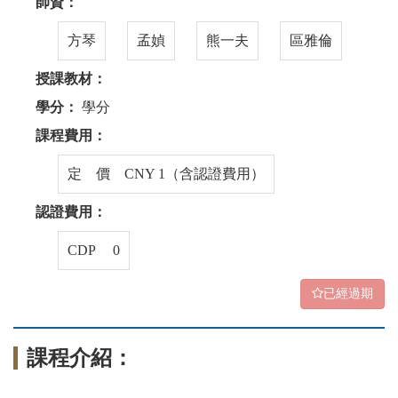
師資：
方琴
孟媜
熊一夫
區雅倫
授課教材：
學分：
學分
課程費用：
定 價 CNY 1（含認證費用）
認證費用：
CDP 0
已經過期
課程介紹：