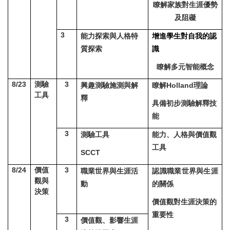
瞭解家族對生涯優勢
及阻礙
3
能力探索與人格特
增進學生對自我的認
質探索
識
瞭解多元智能概念
8/23
測驗
3
興趣測驗施測與解
瞭解Holland理論
工具
釋
具備初步測驗解釋技
能
3
測驗工具
能力、人格與價值觀
工具
SCCT
8/24
價值
3
職業世界與生涯活
認識職業世界與生涯
觀與
動
的關係
決策
價值觀對生涯決策的
重要性
3
價值觀、影響生涯