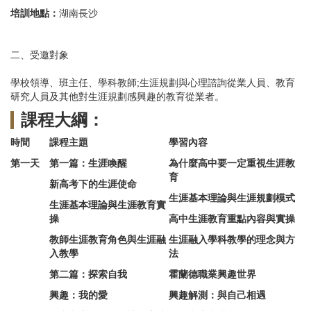
培訓地點：
湖南長沙
二、受邀對象
學校領導、班主任、學科教師;生涯規劃與心理諮詢從業人員、教育
研究人員及其他對生涯規劃感興趣的教育從業者。
課程大綱：
時間
課程主題
學習內容
第一天
第一篇：生涯喚醒
為什麼高中要一定重視生涯教
育
新高考下的生涯使命
生涯基本理論與生涯規劃模式
生涯基本理論與生涯教育實
操
高中生涯教育重點內容與實操
教師生涯教育角色與生涯融
生涯融入學科教學的理念與方
入教學
法
第二篇：探索自我
霍蘭德職業興趣世界
興趣：我的愛
興趣解測：與自己相遇