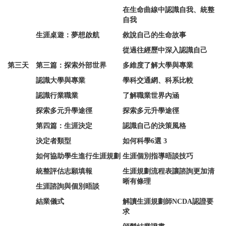
在生命曲線中認識自我、統整
自我
生涯桌遊：夢想啟航
敘說自己的生命故事
從過往經歷中深入認識自己
第三天
第三篇：探索外部世界
多維度了解大學與專業
認識大學與專業
學科交通網、科系比較
認識行業職業
了解職業世界內涵
探索多元升學途徑
探索多元升學途徑
第四篇：生涯決定
認識自己的決策風格
決定者類型
如何科學6選 3
如何協助學生進行生涯規劃
生涯個別指導晤談技巧
統整評估志願填報
生涯規劃流程表讓諮詢更加清
晰有條理
生涯諮詢與個別晤談
結業儀式
解讀生涯規劃師NCDA認證要
求