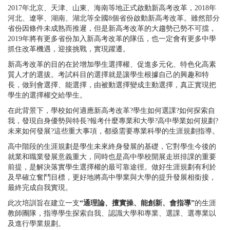
2017年北京、天津、山東、海南等地正式啟動新高考改革，2018年
河北、遼寧、湖南、湖北等全國8個省份啟動新高考改革。雖然部分
省份因條件未成熟而推遲，但是新高考改革的大趨勢已勢不可擋，
2019年將有更多省份加入新高考改革的隊伍，也一定會有更多中學
抓住改革機遇，迎接挑戰，實現躍遷。
新高考改革的目的在於增加學生選擇權、促進多元化、特色化高素
質人才的選拔。考試科目的選擇就是讓學生根據自己的興趣和特
長，做到會選擇、能選擇，由被動選擇變成主動選擇，真正實現把
學生的選擇權交給學生。
在此背景下，學校如何適應新高考改革?學生如何選課?如何探索自
我，發現自身優勢與特長?報考什麼專業和大學?高中學業如何規劃?
未來如何發展?這些重大事項，都亟需要專業科學的生涯規劃指導。
高中階段的生涯規劃是學生未來終身發展的基礎，它對學生今後的
就業和職業發展意義重大，同時也是高中學校開展走班排課的重要
前提，是解決落實學生選擇權的最可靠途徑。做好生涯規劃有利於
及早確立奮鬥目標，更好地將高中學業與大學的提升發展相銜接，
最終完成自我實現。
此次培訓旨在建立一支
“通理論、擅實操、能創新、會指導”
的生涯
教師團隊，指導學生探索自我、認識大學和專業、選課、選專業以
及進行學業規劃。