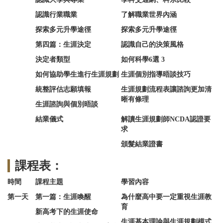
認識行業職業
了解職業世界內涵
探索多元升學途徑
探索多元升學途徑
第四篇：生涯決定
認識自己的決策風格
決定者類型
如何科學6選 3
如何協助學生進行生涯規劃
生涯個別指導晤談技巧
統整評估志願填報
生涯規劃流程表讓諮詢更加清
晰有條理
生涯諮詢與個別晤談
結業儀式
解讀生涯規劃師NCDA認證要
求
頒髮結業證書
課程表：
時間
課程主題
學習內容
第一天
第一篇：生涯喚醒
為什麼高中要一定重視生涯教
育
新高考下的生涯使命
生涯基本理論與生涯規劃模式