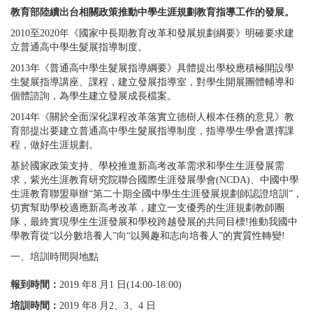
教育部陸續出台相關政策推動中學生涯規劃教育指導工作的發展。
2010至2020年《國家中長期教育改革和發展規劃綱要》明確要求建
立普通高中學生髮展指導制度。
2013年《普通高中學生髮展指導綱要》具體提出學校應積極開設學
生髮展指導講座、課程，建立發展指導室，對學生開展團體輔導和
個體諮詢，為學生建立發展成長檔案。
2014年《關於全面深化課程改革落實立德樹人根本任務的意見》教
育部提出要建立普通高中學生髮展指導制度，指導學生學會選擇課
程，做好生涯規劃。
基於國家政策支持、學校推進新高考改革需求和學生生涯發展需
求，紫光生涯教育研究院聯合國際生涯發展學會(NCDA)、中國中學
生涯教育聯盟舉辦“第二十期全國中學生生涯發展規劃師認證培訓”，
切實幫助學校適應新高考改革，建立一支優秀的生涯規劃教師團
隊，最終實現學生生涯發展和學校跨越發展的共同目標!推動我國中
學教育從“以分數培養人”向“以興趣和志向培養人”的實質性轉變!
一、培訓時間與地點
報到時間：
2019 年8 月1 日(14:00-18:00)
培訓時間：
2019 年8 月2、3、4 日