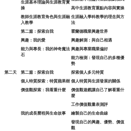
生涯基本理論與生涯教育實
操
高中生涯教育重點內容與實操
教師生涯教育角色與生涯融
生涯融入學科教學的理念與方
入教學
法
第二篇：探索自我
霍蘭德職業興趣世界
興趣：我的愛
興趣解測：與自己相遇
能力與專長：我的神奇魔法
興趣與專業職業偏好
石
能力檢測：發現自己的多種優
勢
第二天
第二篇：探索自我
探索個人多元特質
個人特質探索：特質蘋果樹
個人特質與生涯發展的關係
價值觀探索：我看重什麼
價值觀遊戲讓自己了解看重什
麼
工作價值觀量表測評
我的成長曆程與生命故事
繪製自己的生命曲線
發現自己的興趣、優勢、價值
觀