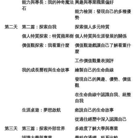
能力與專長：我的神奇魔法
興趣與專業職業偏好
石
能力檢測：發現自己的多種優
勢
第二天
第二篇：探索自我
探索個人多元特質
個人特質探索：特質蘋果樹
個人特質與生涯發展的關係
價值觀探索：我看重什麼
價值觀遊戲讓自己了解看重什
麼
工作價值觀量表測評
我的成長曆程與生命故事
繪製自己的生命曲線
發現自己的興趣、優勢、價值
觀
在生命曲線中認識自我、統整
自我
生涯桌遊：夢想啟航
敘說自己的生命故事
從過往經歷中深入認識自己
第三天
第三篇：探索外部世界
多維度了解大學與專業
認識大學與專業
學科交通網、科系比較