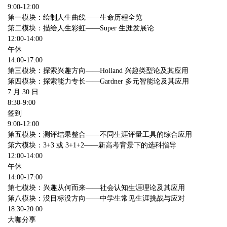
9:00-12:00
第一模块：绘制人生曲线——生命历程全览
第二模块：描绘人生彩虹——
Super
生涯发展论
12:00-14:00
午休
14:00-17:00
第三模块：探索兴趣方向
——Holland
兴趣类型论及其应用
第四模块：探索能力专长
——Gardner
多元智能论及其应用
7
月
30
日
8:30-9:00
签到
9:00-12:00
第五模块：测评结果整合——不同生涯评量工具的综合应用
第六模块：
3+3
或
3+1+2
——新高考背景下的选科指导
12:00-14:00
午休
14:00-17:00
第七模块：兴趣从何而来
——
社会认知生涯理论及其应用
第八模块：没目标没方向——中学生常见生涯挑战与应对
18:30-20:00
大咖分享