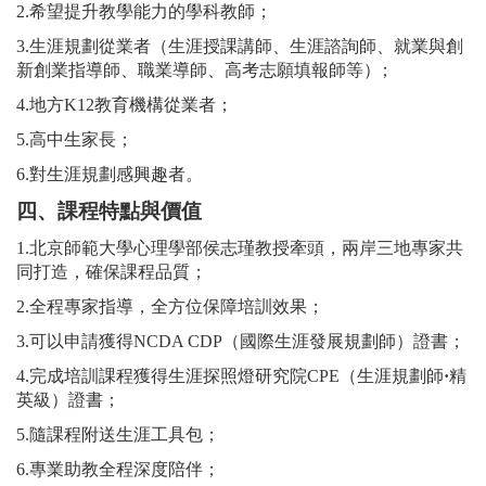
2.
希望提升教學能力的學科教師；
3.
生涯規劃從業者（生涯授課講師、生涯諮詢師、就業與創
新創業指導師、職業導師、高考志願填報師等
）
；
4.
地方
K12教育機構從業者；
5.
高中生家長；
6.
對生涯規劃感興趣者。
四、課程特點與價值
1.
北京師範大學心理學部侯志瑾教授牽頭，兩岸三地專家共
同打造，確保課程品質；
2.
全程專家指導，全方位保障培訓效果；
3.
可以申請獲得
NCDA CDP（國際生涯發展規劃師）證書；
4.
完成培訓課程獲得生涯探照燈研究院
CPE（生涯規劃師
·
精
英級）證書；
5.
隨課程附送生涯工具包；
6.
專業助教全程深度陪伴；