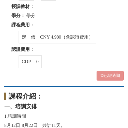
授課教材：
學分：
學分
課程費用：
定 價 CNY 4,980（含認證費用）
認證費用：
CDP 0
已經過期
課程介紹：
一、培訓安排
1.
培訓時間
8
月
12
日
-
8
月
22
日，共計
11天。