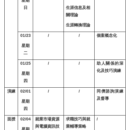
星期
日
生涯信息及相
關理論
生涯轉換理論
01/23
/
/
個案概念化
星期
二
01/25
/
/
助人關係的深
化及技巧演練
星期
四
演練
02/01
/
/
同儕諮詢演練
及督導
星期
四
面授
02/04
就業市場資源
求職技巧與就
/
與電腦資訊技
業輔導策略
星期