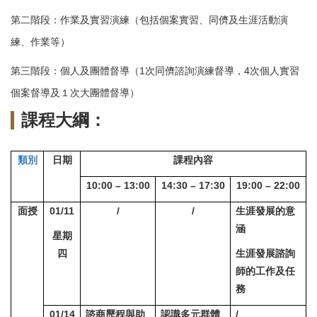
第二階段：作業及實習演練（包括個案實習、同儕及生涯活動演
練、作業等）
第三階段：個人及團體督導（1次同儕諮詢演練督導，4次個人實習
個案督導及１次大團體督導）
課程大綱：
類別
日期
課程內容
10:00 – 13:00
14:30 – 17:30
19:00 – 22:00
面授
01/11
/
/
生涯發展的意
涵
星期
四
生涯發展諮詢
師的工作及任
務
01/14
諮商歷程與助
認識多元群體
/