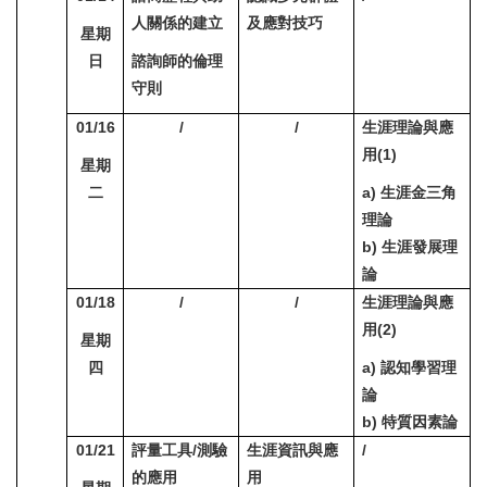
人關係的建立
及應對技巧
星期
日
諮詢師的倫理
守則
01/16
/
/
生涯理論與應
用(1)
星期
二
a) 生涯金三角
理論
b) 生涯發展理
論
01/18
/
/
生涯理論與應
用(2)
星期
四
a) 認知學習理
論
b) 特質因素論
01/21
評量工具/測驗
生涯資訊與應
/
的應用
用