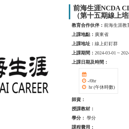
前海生涯NCDA 
（第十五期線上培
教育合作伙伴：
前海生涯教
上課地點：
廣東省
上課地址：
線上釘釘群
上課期間：
2024-03-01 ~ 202
上課日期及時間：
-/0hr
hr (午休時數)
師資：
授課教材：
學分：
學分
課程費用：