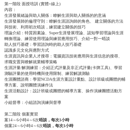
第一階段 面授培訓 (實體+線上)
內容：
生涯發展緒論與助人關係：瞭解生涯與助人關係的的意涵
生涯發展師的倫理守則：瞭解生涯諮詢師的角色、 建立關係的方法
與技術、利用初次晤談，練習建立關係的技巧
理論介紹：特質因素論、Super生涯發展理論、認知學習理論與生涯
轉換理論、練習使用理論與練習應用技巧、介紹一對一晤談
助人技巧基礎：學習諮詢時的助人技巧基礎
認識多元文化與應對方式
生涯資訊與企業人才搜尋：電腦資訊技術應用與生涯信息的搜尋、
求職安置與瞭解就業輔導策略
生涯評量/解測練習：介紹正式評量及非正式評量(卡牌工具)、學習
測驗評量的使用時機與使用限制、練習解讀測驗
生涯團體諮商：學習NCDA生涯方案設計重點、設計班級或團體的輔
導方案、說明團體演練作法
生涯活動設計：設計班級或團體的輔導方案、操作演練團體活動方
案
小組督導：小組諮詢演練與督導
第二階段 個案實習
案14～6小時4～6次
晤談，每次1小時
個案24～6小時4～6次
晤談，每次1小時