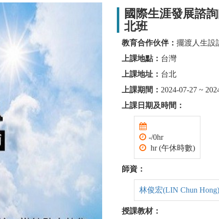
國際生涯發展諮詢師
北班
教育合作伙伴：
擺渡人生設
上課地點：
台灣
上課地址：
台北
上課期間：
2024-07-27 ~ 202
上課日期及時間：
-/0hr
hr (午休時數)
師資：
林俊宏(LIN Chun Hong
授課教材：