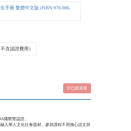
 繁體中文版 (ISBN:978-986-
00（不含認證費用）
已經過期
DA國際雙認證。
，融入華人文化社會題材。參與課程不用擔心語文與