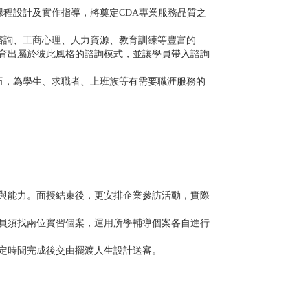
課程設計及實作指導，將奠定CDA專業服務品質之
涯諮詢、工商心理、人力資源、教育訓練等豐富的
育出屬於彼此風格的諮詢模式，並讓學員帶入諮詢
伍，為學生、求職者、上班族等有需要職涯服務的
與能力。面授結束後，更安排企業參訪活動，實際
員須找兩位實習個案，運用所學輔導個案各自進行
定時間完成後交由擺渡人生設計送審。