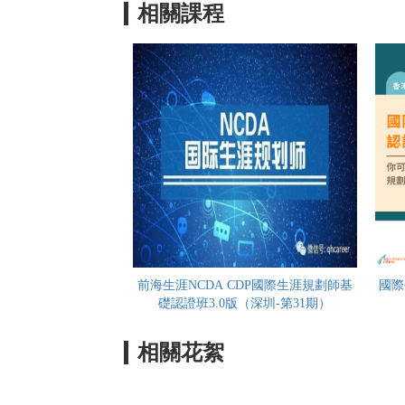
相關課程
前海生涯NCDA CDP國際生涯規劃師基
國際
礎認證班3.0版（深圳-第31期）
相關花絮