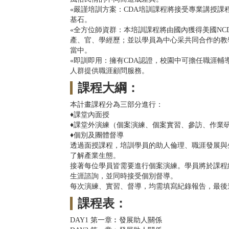
«嚴謹培訓方案：CDA培訓課程將接受專業講授
基石。
«全方位師資群：本培訓課程將由國內獲得美國NC
產、官、學經歷；並以學員為中心采共同合作的教
當中。
«即訓即用：擁有CDA認證，校園中可擔任職涯
人群提供職涯顧問服務。
課程大綱：
本計畫課程分為三部分進行：
♦課堂內面授
♦課堂外演練（個案演練、個案實習、參訪、作業
♦個別及團體督導
透過面授課程，培訓學員的助人倫理、職涯發展與
了解產業生態。
接著每位學員皆需要進行個案演練。學員將於課程
生涯諮詢，並同時接受個別督導。
每次演練、實習、督導，均需填寫紀錄報告，最後
課程表：
DAY1 第一章︰發展助人關係