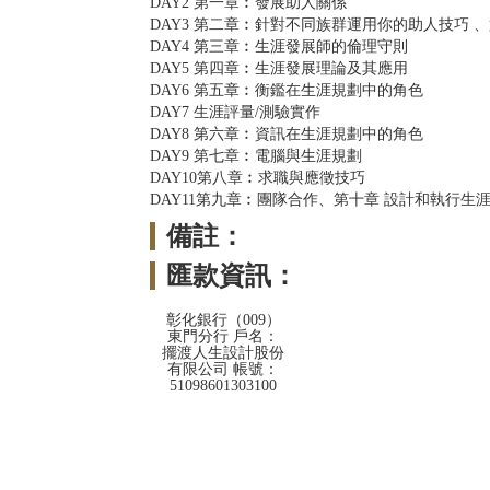
DAY2 第一章︰發展助人關係
DAY3 第二章︰針對不同族群運用你的助人技巧
DAY4 第三章︰生涯發展師的倫理守則
DAY5 第四章︰生涯發展理論及其應用
DAY6 第五章︰衡鑑在生涯規劃中的角色
DAY7 生涯評量/測驗實作
DAY8 第六章︰資訊在生涯規劃中的角色
DAY9 第七章︰電腦與生涯規劃
DAY10第八章︰求職與應徵技巧
DAY11第九章︰團隊合作、第十章 設計和執行生
備註：
匯款資訊：
彰化銀行（009）
東門分行 戶名：
擺渡人生設計股份
有限公司 帳號：
51098601303100