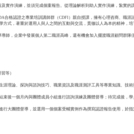
課程及實作演練，並須完成個案報告。從理論解析到助人實作演練，紮實的
DA合格認證之專業培訓講師群（CDFI）親自授課，擁有心理咨商、職
學方式，著重於運用人與人之間的互動與交流，貫徹以人為本的精神，培
輔導導師，企業中發展個人第二職涯高峰，還有機會加入擺渡職涯顧問群隊
研習等）
生涯理論、探詢與諮詢技巧、職業資訊及職涯測評工具等專業知識、技術
結束後一個月內與團體成員小組進行諮詢演練及團體督導；待完成後，學
進行大團體督導，並選用一個個案受輔實例作為撰寫認證報告使用，於指