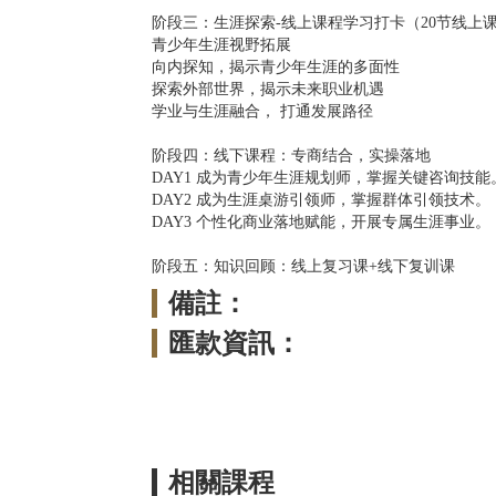
阶段三：生涯探索-线上课程学习打卡（20节线上
青少年生涯视野拓展
向内探知，揭示青少年生涯的多面性
探索外部世界，揭示未来职业机遇
学业与生涯融合， 打通发展路径
阶段四：线下课程：专商结合，实操落地
DAY1 成为青少年生涯规划师，掌握关键咨询技能
DAY2 成为生涯桌游引领师，掌握群体引领技术。
DAY3 个性化商业落地赋能，开展专属生涯事业。
阶段五：知识回顾：线上复习课+线下复训课
備註：
匯款資訊：
相關課程