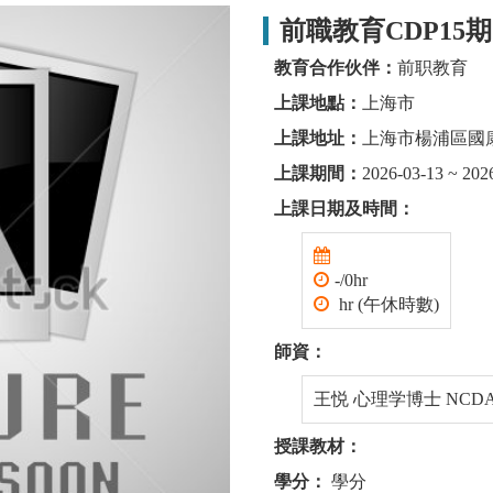
前職教育CDP15期
教育合作伙伴：
前职教育
上課地點：
上海市
上課地址：
上海市楊浦區國康
上課期間：
2026-03-13 ~ 202
上課日期及時間：
-/0hr
hr (午休時數)
師資：
王悦 心理学博士 NCDA
授課教材：
學分：
學分