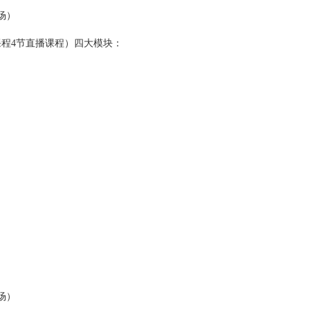
场）
课程4节直播课程）四大模块：
。
场）