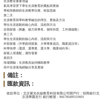
生涯教育重要理論
新高考背景下學生生涯教育的重點與實操
學校與教師的生涯教學任務、框架思維
第二天
生涯教育與學科教學融合的理念、實操及方法
學生生涯規劃的核心內容、流程與方法
自我探索（興趣、能力與專長、個性特質、工作價值觀）
第三天
學生生涯規劃的核心內容、流程與方法
外部探索（升學路徑探索、大學專業資訊、職業資訊等）
科學抉擇（選課、選專業、選大學、職業傾向等）
探索人境適配，適性發展
第四天
現場體驗：生涯教具如何輔助教學
高中生涯落地經驗分享及實操
備註：
匯款資訊：
收款單位：北京紫光在線教育科技有限公司開戶行：招商銀行北
京清華園支行 銀行帳號：866780489310001