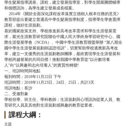
學生髮展指導講座、課程，建立發展指導室，對學生開展團體輔導
和個體諮詢，為學生建立發展成長檔案。
2014年《關於全面深化課程改革落實立德樹人根本任務的意見》
教育部提出要建立普通高中學生髮展指導制度，指導學生學會選擇
課程，做好生涯規劃。
基於國家政策支持、學校推進新高考改革需求和學生生涯發展需
求，紫光生涯教育研究院聯合中國人民大學終身學習研究中心、國
際生涯發展學會（NCDA）、中國中學生涯教育聯盟舉辦 “第八期全
國中學生生涯發展規劃師認證培訓”，切實幫助學校適應新高考改
革，建立一支優秀的生涯規劃教師團隊，最終實現學生生涯發展和
學校跨越發展的共同目標！推動我國中學教育從“以分數培養
人”向“以興趣和志向培養人”的實質性轉變!
一、培訓時間與地點
報到時間：2018年11月22日 下午
培訓時間：2018年11月23日、24日、25日，共計3天
培訓地點：長沙
二、受邀對象
學校領導、班主任、學科教師；生涯規劃與心理諮詢從業人員、教
育研究人員及其他對生涯規劃感興趣的教育從業者。
課程大綱：
主題