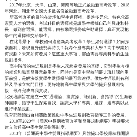
2017年北京、天津、山東、海南等地正式啟動新高考改革，2018
年河北、湖北等全國大多數省份啟動新高考改革。
新高考改革的目的在於增加學生選擇權、促進多元化、特色化高
素質人才的選拔。考試科目的選擇就是讓學生根據自己的興趣和特
長，做到會選擇、能選擇，由被動選擇變成主動選擇，真正實現把
學生的選擇權交給學生。
在此背景下，學校如何適應新高考改革？學生如何選課？如何探
索自我，發現自身優勢與特長？報考什麼專業和大學？高中學業如
何規劃？未來如何發展？這些重大事項，都亟需要專業科學的生涯
規劃指導。
高中階段的生涯規劃是學生未來終身發展的基礎，它對學生今後
的就業和職業發展意義重大，同時也是高中學校開展走班排課的重
要前提，是解決落實學生選擇權的最可靠途徑。做好生涯規劃有利
於及早確立奮鬥目標，更好地將高中學業與大學的提升發展相銜
接，最終完成自我實現。
此次培訓旨在建立一支“通理論、擅實操、能創新、會指導”的生涯教
師團隊，指導學生探索自我、認識大學和專業、選課、選專業以及
進行學業規劃。
教育部陸續出台相關政策推動中學生涯規劃教育指導工作的發展。
2010至2020年《國家中長期教育改革和發展規劃綱要》明確要求
建立普通高中學生髮展指導制度。
2013年《普通高中學生髮展指導綱要》具體提出學校應積極開設