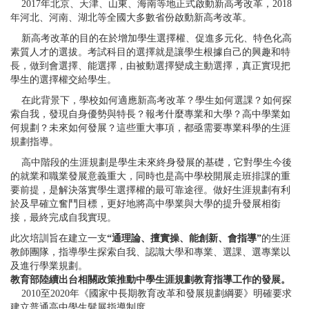
2017
年北京、天津、山東、海南等地正式啟動新高考改革，
2018
年河北、河南、湖北等全國大多數省份啟動新高考改革。
新高考改革的目的在於增加學生選擇權、促進多元化、特色化高
素質人才的選拔。考試科目的選擇就是讓學生根據自己的興趣和特
長，做到會選擇、能選擇，由被動選擇變成主動選擇，真正實現把
學生的選擇權交給學生。
在此背景下，學校如何適應新高考改革？學生如何選課？如何探
索自我，發現自身優勢與特長？報考什麼專業和大學？高中學業如
何規劃？未來如何發展？這些重大事項，都亟需要專業科學的生涯
規劃指導。
高中階段的生涯規劃是學生未來終身發展的基礎，它對學生今後
的就業和職業發展意義重大，同時也是高中學校開展走班排課的重
要前提，是解決落實學生選擇權的最可靠途徑。做好生涯規劃有利
於及早確立奮鬥目標，更好地將高中學業與大學的提升發展相銜
接，最終完成自我實現。
此次培訓旨在建立一支
“
通理論、擅實操、能創新、會指導
”
的生涯
教師團隊，指導學生探索自我、認識大學和專業、選課、選專業以
及進行學業規劃。
教育部陸續出台相關政策推動中學生涯規劃教育指導工作的發展。
2010
至
2020
年《國家中長期教育改革和發展規劃綱要》明確要求
建立普通高中學生髮展指導制度。