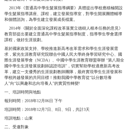
2013
年《普通高中學生髮展指導綱要》具體提出學校應積極開設
學生髮展指導講座、課程，建立發展指導室，對學生開展團體輔導
和個體諮詢，為學生建立發展成長檔案。
2014
年《關於全面深化課程改革落實立德樹人根本任務的意見》
教育部提出要建立普通高中學生髮展指導制度，指導學生學會選擇
課程，做好生涯規劃。
基於國家政策支持、學校推進新高考改革需求和學生生涯發展需
求，紫光生涯教育研究院聯合中國人民大學終身學習研究中心、國
際生涯發展學會（
NCDA
）、中國中學生涯教育聯盟舉辦
“
第八期全
國中學生生涯發展規劃師認證培訓
”
，切實幫助學校適應新高考改
革，建立一支優秀的生涯規劃教師團隊，最終實現學生生涯發展和
學校跨越發展的共同目標！推動我國中學教育從
“
以分數培養
人
”
向
“
以興趣和志向培養人
”
的實質性轉變
!
一、培訓時間與地點
報到時間：
2018
年
12
月
06
日
下午
培訓時間：
2018
年
12
月
7
日、
8
日、
9
日，共計
3
天
培訓地點：山東
二、受邀對象