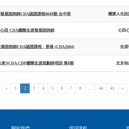
發展諮詢師CDA認證課程0049期-台中班
擺渡人生設
心田 CDA國際生涯發展諮詢師
心田
諮詢師CDA認證課程 - 香港 (CDA2604)
生涯
來NCDA CDP國際生涯規劃師培訓 第8期
北京创
«
1
2
3
4
5
6
7
8
...
44
45
»
關於我們
培訓課程