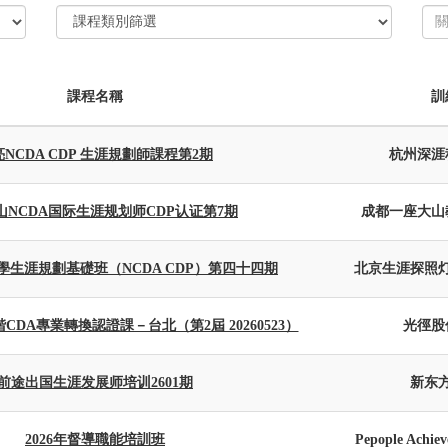
課程名稱
訓
NCDA CDP 生涯規劃師課程第2期
杭州深涯
山NCDA国际生涯规划师CDP认证第7期
成都一座大山
學生涯規劃基礎班（NCDA CDP）第四十四期
北京生涯探照
CDA專業轉換認證課－台北（第2屆 20260523）
光徑股
前途出国生涯发展师培训2601期
新东
2026年督導職能培訓班
Pepople Achie