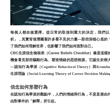
每個人都在做選擇。從日常的取捨到重大的決定，我們以
析」，其實背後潛藏著許多看不見的力量—那些深植心底的
了我們如何理解世界，也影響了我們如何面對自己。
CBC
生涯信念檢核表（Career Beliefs Checklist）
像是這樣
機會看見那些驅動行為、塑造情緒的思想根源。它誕生於兩
—
認知行為學派（Cognitive Behavioral Theory）與Kru
生涯理論（Social Learning Theory of Career Decision Maki
信念如何形塑行為
在認知行為學派的觀點中，人們的情緒與行為，不是直接由
由對事件的「解釋」所引起。