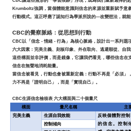
CBC
讓這些無形的「學習痕跡」浮現，成為我們重新選擇的
Krumboltz
強調，當個體能意識到信念的來源並重新賦予意
行動模式。這正呼應了認知行為學派所說的—
改變想法，就能
CBC
的覺察脈絡：從思想到行動
CBC
以「信念 - 情緒 - 行為」為核心脈絡，設計出一系列
六大因素：完美主義、刻板印象、外在取向、逃避順從、自我
這些構面並非評價，而是鏡像，它讓我們看見，哪些信念在
信念在無聲地消耗能量。
當信念被看見，行動也會被重新定義：行動不再是「必須」
力不再是「證明自己」，而是
。
「實現自己」
CBC
生涯信念檢核表
六大構面與二十個量尺
構面
量尺名稱
主
完美主義
生涯自我效能
反映個體對控制
的信念。控制
控制傾向