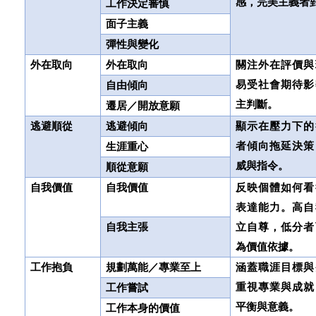
感，完美主義者
工作決定審慎
面子主義
彈性與變化
外在取向
外在取向
關注外在評價與
易受社會期待影
自由傾向
主判斷。
遷居／開放意願
逃避順從
逃避傾向
顯示在壓力下的
者傾向拖延決策
生涯重心
威與指令。
順從意願
自我價值
自我價值
反映個體如何看
表達能力。高自
自我主張
立自尊，低分者
為價值依據。
工作抱負
規劃萬能／專業至上
涵蓋職涯目標與
重視專業與成就
工作嘗試
平衡與意義。
工作本身的價值