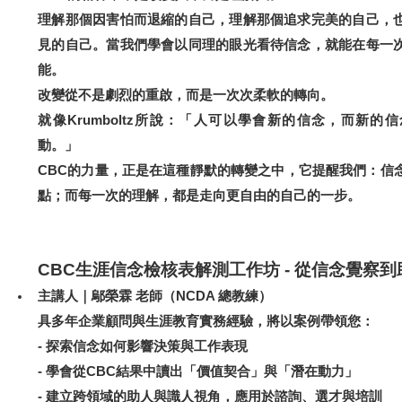
理解那個因害怕而退縮的自己，理解那個追求完美的自己，
見的自己。當我們學會以同理的眼光看待信念，就能在每一
能。
改變從不是劇烈的重啟，而是一次次柔軟的轉向。
就像Krumboltz所說：「人可以學會新的信念，而新的
動。」
CBC
的力量，正是在這種靜默的轉變之中，它提醒我們：
信
而每一次的理解，都是走向更自由的自己的一步。
點；
CBC
生涯信念檢核表解測工作坊 - 從信念覺察
主講人｜鄔榮霖 老師（NCDA 總教練）
具多年企業顧問與生涯教育實務經驗，將以案例帶領您：
-
探索信念如何影響決策與工作表現
-
學會從CBC結果中讀出「價值契合」與「潛在動力」
-
建立跨領域的助人與識人視角，應用於諮詢、選才與培訓