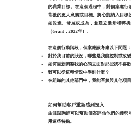
的職業目標。在這個過程中，對個案進行
背後的更大意義或目標。將心態納入目標
如改進、發展或成為，並建立進步和轉折
（
，
年）。
Grant
2022
在這個行動階段，個案應該考慮以下問題
對於我目前的狀況，哪些是我能控制或改
如何重新調整我的心態去面對那些我不喜
我可以從這種情況中學到什麼？
在組織的其他部門中，我能否參與其他項
如何幫助客戶重新感到投入
生涯諮詢師可以幫助個案評估他們的優勢
用這些特點。