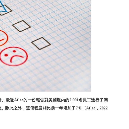
升。最近
的一份報告對美國境內的
名員工進行了調
Aflac
2,001
怠。除此之外，這個程度相比前一年增加了
％（
，
7
Aflac
2022