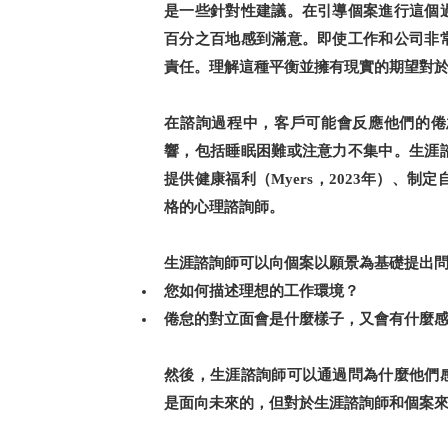
是一些針對性建議。在引導個案進行這個
百分之百地感到滿意。即使工作和公司非
責任。理解這種平衡並擁有現實的期望對
在諮詢過程中，客戶可能會反應他們的倦
響，包括睡眠困難或注意力不集中。生涯
提供健康福利（
，
年）、制定
Myers
2023
格的心理諮詢師。
生涯諮詢師可以向個案以願景為基礎提出
您如何描述理想的工作環境？
倦怠的對立面會是什麼樣子，又會有什麼
然後，生涯諮詢師可以通過問為什麼他們
是面向未來的，但對於生涯諮詢師和個案