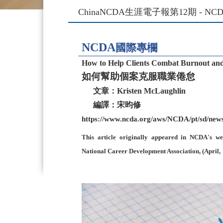
ChinaNCDA生涯電子報第12期 - 
NCDA
國際專欄
How to Help Clients Combat Burnout an
如何幫助個案克服職業倦怠
文章：
Kristen McLaughlin
編譯：宋昀修
https://www.ncda.org/aws/NCDA/pt/sd/news_
This article originally appeared in NCDA's w
National Career Development Association, (April,