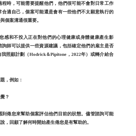
過程時，可能需要提醒他們，他們很可能不會對日常工作
常合適自己，個案可能還是會有一些他們不太願意執行的
於與個案溝通很重要。
怠感和不投入正在對他們的心理健康或身體健康產生影
諮詢師可以提供一些資源建議，包括確定他們的雇主是否
自我照顧計劃（
＆
，
年）或轉介給合
Hodrick
Pipitone
2022
問題，例如：
感覺？
感到倦怠來幫助個案評估他們目前的狀態。儘管諮詢可能
來說，回顧了解何時開始產生倦怠是有幫助的。