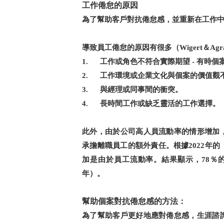
工作倦怠的原因
為了幫助客戶對抗倦怠感，並重新在工作
導致員工倦怠的原因有很多（
＆
Wigert
Agr
工作或角色不符合實際期望
有時個
1.
-
工作環境或企業文化與個案的價值觀
2.
與經理或同事間的衝突。
3.
長時間工作或缺乏靈活的工作選擇。
4.
此外，由於公司高人員流動率的情形增加
承擔離職員工的額外責任。根據
年的
2022
加是由於員工流動率。結果顯示，
％
78
年）。
幫助個案對抗倦怠感的方法：
為了幫助客戶更好地應對倦怠感，生涯諮