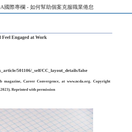
NCDA國際專欄 - 如何幫助個案克服職業倦怠
d Feel Engaged at Work
article/501106/_self/CC_layout_details/false
eb magazine, Career Convergence, at www.ncda.org. Copyright
 2023). Reprinted with permission