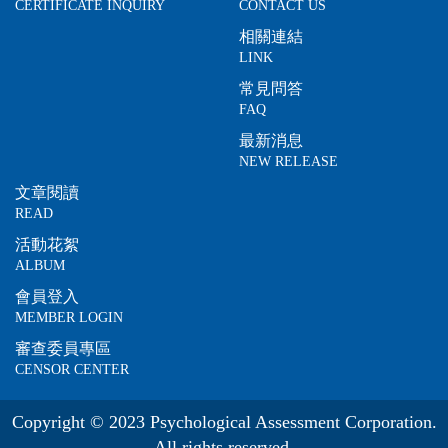
CERTIFICATE INQUIRY
CONTACT US
相關連結
LINK
常見問答
FAQ
最新消息
NEW RELEASE
文章閱讀
READ
活動花絮
ALBUM
會員登入
MEMBER LOGIN
審查委員專區
CENSOR CENTER
Copyright © 2023 Psychological Assessment Corporation.
All rights reserved.